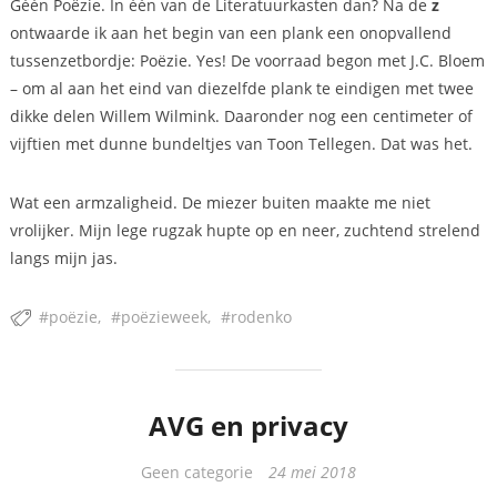
Géén Poëzie. In één van de Literatuurkasten dan? Na de
z
ontwaarde ik aan het begin van een plank een onopvallend
tussenzetbordje: Poëzie. Yes! De voorraad begon met J.C. Bloem
– om al aan het eind van diezelfde plank te eindigen met twee
dikke delen Willem Wilmink. Daaronder nog een centimeter of
vijftien met dunne bundeltjes van Toon Tellegen. Dat was het.
Wat een armzaligheid. De miezer buiten maakte me niet
vrolijker. Mijn lege rugzak hupte op en neer, zuchtend strelend
langs mijn jas.
poëzie
poëzieweek
rodenko
AVG en privacy
Categorieën
Geen categorie
24 mei 2018