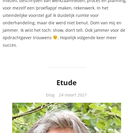
inlezen, beschrijven van werkzaamheden, proces en planning,
voor mezelf een ‘proeflapje’ maken, rekenwerk. In het
uiteindelijke voorstel gaf ik duidelijk ruimte voor
onderhandeling, maar die werd niet benut. Dom van mij en
jammer. Ik wist het toch: show, don’t tell. Ook jammer voor de
opdrachtgever trouwens
. Hopelijk volgende keer meer
succes.
Etude
Categorieën
blog
24 maart 2021