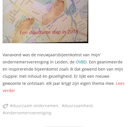
Vanavond was de nieuwjaarsbijeenkomst van ‘mijn’
ondernemersvereniging in Leiden, de
OVBD
. Een geanimeerde
en inspirerende bijeenkomst zoals ik dat gewend ben van mijn
cluppie: met inhoud én gezelligheid. Er lijkt een nieuwe
gewoonte te ontstaan: elk jaar krijgt zijn eigen thema mee.
Lees
“Inspiratie
verder
uit
de
duurzaam ondernemen
duurzaamheid
ondernemersvereniging”
ondernemersvereniging