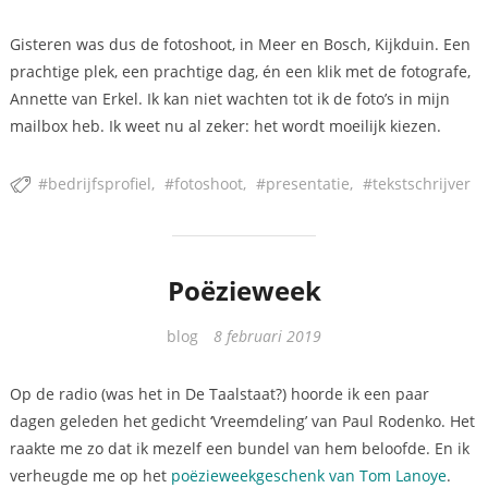
Gisteren was dus de fotoshoot, in Meer en Bosch, Kijkduin. Een
prachtige plek, een prachtige dag, én een klik met de fotografe,
Annette van Erkel. Ik kan niet wachten tot ik de foto’s in mijn
mailbox heb. Ik weet nu al zeker: het wordt moeilijk kiezen.
bedrijfsprofiel
fotoshoot
presentatie
tekstschrijver
Poëzieweek
Categorieën
blog
8 februari 2019
Op de radio (was het in De Taalstaat?) hoorde ik een paar
dagen geleden het gedicht ‘Vreemdeling’ van Paul Rodenko. Het
raakte me zo dat ik mezelf een bundel van hem beloofde. En ik
verheugde me op het
poëzieweekgeschenk van Tom Lanoye
.