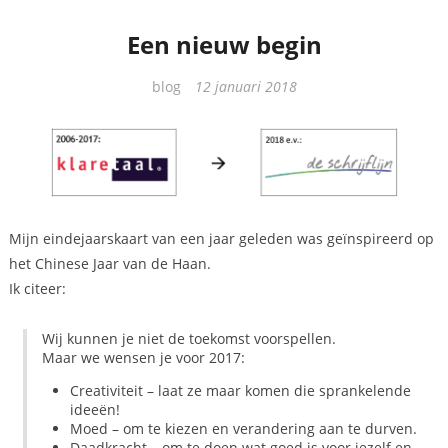
Een nieuw begin
Categorieën
blog
12 januari 2018
Mijn eindejaarskaart van een jaar geleden was geïnspireerd op
het Chinese Jaar van de Haan.
Ik citeer:
Wij kunnen je niet de toekomst voorspellen.
Maar we wensen je voor 2017:
Creativiteit – laat ze maar komen die sprankelende
ideeën!
Moed – om te kiezen en verandering aan te durven.
Daadkracht – om te doen wat goed is voor jezelf en