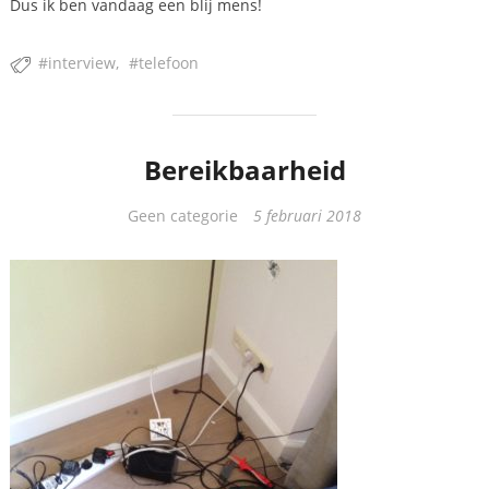
Dus ik ben vandaag een blij mens!
interview
telefoon
Bereikbaarheid
Categorieën
Geen categorie
5 februari 2018