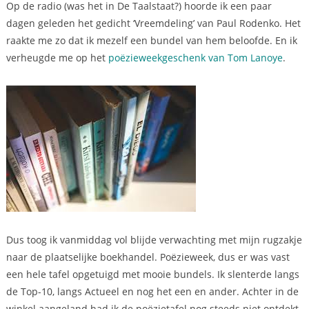
Op de radio (was het in De Taalstaat?) hoorde ik een paar
dagen geleden het gedicht ‘Vreemdeling’ van Paul Rodenko. Het
raakte me zo dat ik mezelf een bundel van hem beloofde. En ik
verheugde me op het
poëzieweekgeschenk van Tom Lanoye
.
Dus toog ik vanmiddag vol blijde verwachting met mijn rugzakje
naar de plaatselijke boekhandel. Poëzieweek, dus er was vast
een hele tafel opgetuigd met mooie bundels. Ik slenterde langs
de Top-10, langs Actueel en nog het een en ander. Achter in de
winkel aangeland had ik de poëzietafel nog steeds niet ontdekt.