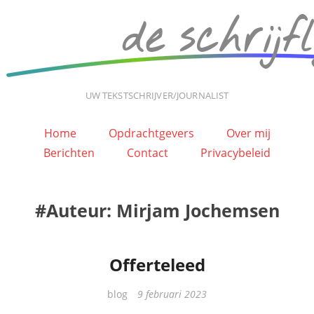
UW TEKSTSCHRIJVER/JOURNALIST
Home
Opdrachtgevers
Over mij
Berichten
Contact
Privacybeleid
Auteur:
Mirjam Jochemsen
Offerteleed
Categorieën
blog
9 februari 2023