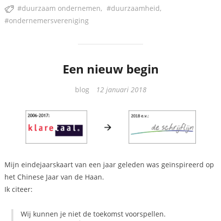
de
duurzaam ondernemen
duurzaamheid
ondernemersvereniging”
ondernemersvereniging
Een nieuw begin
Categorieën
blog
12 januari 2018
Mijn eindejaarskaart van een jaar geleden was geïnspireerd op
het Chinese Jaar van de Haan.
Ik citeer:
Wij kunnen je niet de toekomst voorspellen.