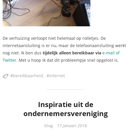
De verhuizing verloopt niet helemaal op rolletjes. De
internetaansluiting is er nu, maar de telefoonaansluiting werkt
nog niet. Ik ben dus
tijdelijk alleen bereikbaar via
e-mail of
Twitter
. Met u hoop ik dat dit probleempje snel opgelost is.
bereikbaarheid
internet
Inspiratie uit de
ondernemersvereniging
Categorieën
blog
17 januari 2018